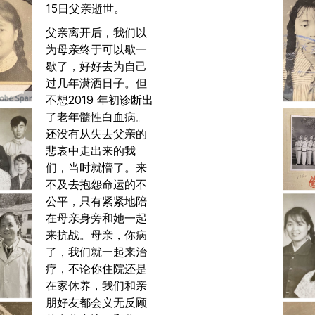
15日父亲逝世。
父亲离开后，我们以
为母亲终于可以歇一
歇了，好好去为自己
过几年潇洒日子。但
不想2019 年初诊断出
了老年髓性白血病。
还没有从失去父亲的
悲哀中走出来的我
们，当时就懵了。来
不及去抱怨命运的不
公平，只有紧紧地陪
在母亲身旁和她一起
来抗战。母亲，你病
了，我们就一起来治
疗，不论你住院还是
在家休养，我们和亲
朋好友都会义无反顾