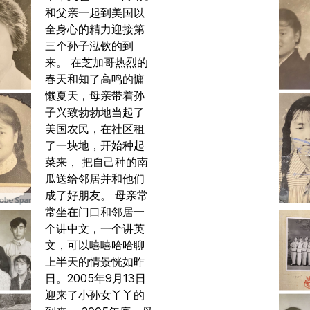
和父亲一起到美国以
全身心的精力迎接第
三个孙子泓钦的到
来。 在芝加哥热烈的
春天和知了高鸣的慵
懒夏天，母亲带着孙
子兴致勃勃地当起了
美国农民，在社区租
了一块地，开始种起
菜来， 把自己种的南
瓜送给邻居并和他们
成了好朋友。 母亲常
常坐在门口和邻居一
个讲中文，一个讲英
文，可以嘻嘻哈哈聊
上半天的情景恍如昨
日。2005年9月13日
迎来了小孙女丫丫的