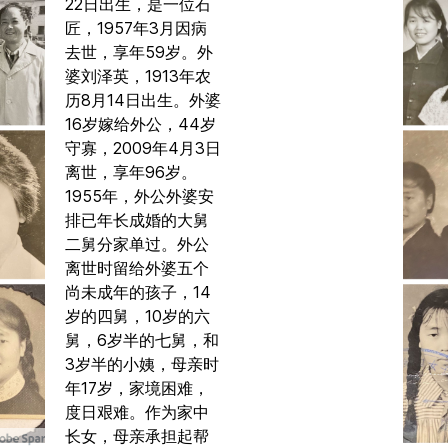
22日出生，是一位石
匠，1957年3月因病
去世，享年59岁。外
婆刘泽英，1913年农
历8月14日出生。外婆
16岁嫁给外公，44岁
守寡，2009年4月3日
离世，享年96岁。
1955年，外公外婆安
排已年长成婚的大舅
二舅分家单过。外公
离世时留给外婆五个
尚未成年的孩子，14
岁的四舅，10岁的六
舅，6岁半的七舅，和
3岁半的小姨，母亲时
年17岁，家境困难，
度日艰难。作为家中
长女，母亲承担起帮