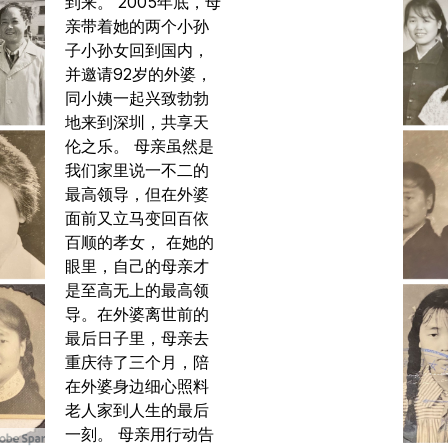
到来。 2005年底，母
亲带着她的两个小孙
子小孙女回到国内，
并邀请92岁的外婆，
同小姨一起兴致勃勃
地来到深圳，共享天
伦之乐。 母亲虽然是
我们家里说一不二的
最高领导，但在外婆
面前又立马变回百依
百顺的孝女， 在她的
眼里，自己的母亲才
是至高无上的最高领
导。在外婆离世前的
最后日子里，母亲去
重庆待了三个月，陪
在外婆身边细心照料
老人家到人生的最后
一刻。 母亲用行动告