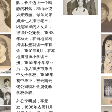
队，长江边上一个幽
静的村落，群山环绕
风景秀丽。母亲兄弟
姐妹七人排行老三。
因是家里的大女儿，
很得外公宠爱。1948
年秋天，在当地皇桶
湾读私塾就读一年有
余。1951年9月，在本
地川祖庙小学读三
册。1955年小学毕业
后，考入重庆市第四
中女子学校。1958年
初中毕业，被云南云
锡公司特种金属化验
学校录取。
外公李明感，字元
发，1898年农历11月