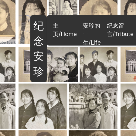
纪
主
安珍的
纪念留
页/Home
一
言/Tribute
念
生/Life
安
珍