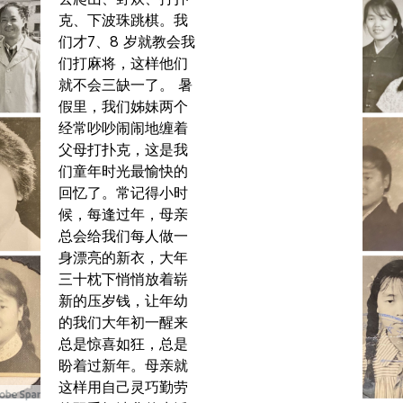
克、下波珠跳棋。我
们才7、8 岁就教会我
们打麻将，这样他们
就不会三缺一了。 暑
假里，我们姊妹两个
经常吵吵闹闹地缠着
父母打扑克，这是我
们童年时光最愉快的
回忆了。常记得小时
候，每逢过年，母亲
总会给我们每人做一
身漂亮的新衣，大年
三十枕下悄悄放着崭
新的压岁钱，让年幼
的我们大年初一醒来
总是惊喜如狂，总是
盼着过新年。母亲就
这样用自己灵巧勤劳