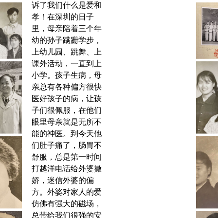
诉了我们什么是爱和
孝！在深圳的日子
里，母亲陪着三个年
幼的孙子蹒跚学步，
上幼儿园、跳舞、上
课外活动，一直到上
小学。孩子生病，母
亲总有各种偏方很快
医好孩子的病，让孩
子们很佩服，在他们
眼里母亲就是无所不
能的神医。到今天他
们肚子痛了，肠胃不
舒服，总是第一时间
打越洋电话给外婆撒
娇，迷信外婆的偏
方。外婆对家人的爱
仿佛有强大的磁场，
总带给我们很强的安