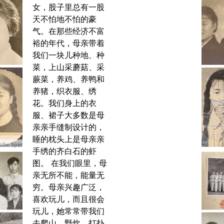
女，股子里总有一股
天不怕地不怕的豪
气。在那些经济不富
裕的年代，母亲带着
我们一块儿种地、种
菜，上山采蘑菇、采
蕨菜，养鸡、养鸭和
养猪，织衣服、绣
花。我们身上的衣
服、裙子大多数是母
亲亲手缝制设计的，
睡的枕头上是母亲亲
手绣的齐白石的虾
图。 在我们眼里，母
亲无所不能，能量无
穷。母亲兴趣广泛，
喜欢玩儿，而且很会
玩儿，她常常带我们
去爬山、野炊、打扑