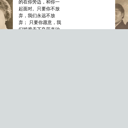
的在你旁边，和你一
起面对。只要你不放
弃，我们永远不放
弃； 只要你愿意，我
们找遍天下良药来治
疗，就如你照顾外婆
照顾父亲一样。 在治
病的路上，我们永远
陪着你，和你在一
起。 陪着你一起治
病，享受着和你在一
起的时间。在疫情肆
虐的艰难日子里，大
女儿柯经过两星期隔
离后第一时间跑到你
身边，紧紧地抱住
你。你认不出我们不
要紧，只要能在你身
边，握着你的手，我