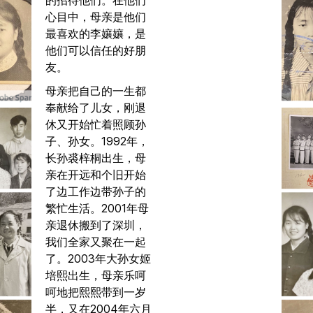
心目中，母亲是他们
最喜欢的李孃孃，是
他们可以信任的好朋
友。
母亲把自己的一生都
奉献给了儿女，刚退
休又开始忙着照顾孙
子、孙女。1992年，
长孙裘梓桐出生，母
亲在开远和个旧开始
了边工作边带孙子的
繁忙生活。2001年母
亲退休搬到了深圳，
我们全家又聚在一起
了。2003年大孙女姬
培熙出生，母亲乐呵
呵地把熙熙带到一岁
半，又在2004年六月