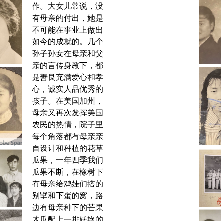
作。大女儿常说，没
有母亲的付出，她是
不可能在事业上做出
如今的成就的。几个
孙子孙女在母亲和父
亲的言传身教下，都
是善良充满爱心和孝
心，诚实人品优秀的
孩子。在美国加州，
母亲又再次发挥美国
农民的热情，院子里
每个角落都有母亲亲
自设计和种植的花草
瓜果，一年四季我们
瓜果不断，在橡树下
有母亲给鸡娃们搭的
别墅和下蛋的窝，路
边有母亲种下的芒果
木瓜配上一排妖艳的